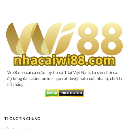
out
30/06/2026
Brazil
ở
World
–
vs
Nhận
Cup
World
Nhật
định
2026
Cup
Bản
soi
2026
00h00
kèo
Ngày
FBC
30/06/2026:
Melgar
Đẳng
vs
Cấp
UCV
Lên
Moquegua
Tiếng
01h
00
ngày
30/06/2026
–
Copa
De
La
Liga
Wi88 nhà cái cá cược uy tín số 1 tại Việt Nam. Là sân chơi cá
độ bóng đá, casino online, nạp rút duyệt auto cực nhanh, chơi là
tất thắng.
THÔNG TIN CHUNG