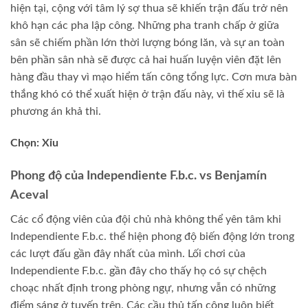
hiện tại, cộng với tâm lý sợ thua sẽ khiến trận đấu trở nên
khô hạn các pha lập công. Những pha tranh chấp ở giữa
sân sẽ chiếm phần lớn thời lượng bóng lăn, và sự an toàn
bên phần sân nhà sẽ được cả hai huấn luyện viên đặt lên
hàng đầu thay vì mạo hiểm tấn công tổng lực. Cơn mưa bàn
thắng khó có thể xuất hiện ở trận đấu này, vì thế xỉu sẽ là
phương án khả thi.
Chọn: Xỉu
Phong độ của Independiente F.b.c. vs Benjamín
Aceval
Các cổ động viên của đội chủ nhà không thể yên tâm khi
Independiente F.b.c. thể hiện phong độ biến động lớn trong
các lượt đấu gần đây nhất của mình. Lối chơi của
Independiente F.b.c. gần đây cho thấy họ có sự chệch
choạc nhất định trong phòng ngự, nhưng vẫn có những
điểm sáng ở tuyến trên. Các cầu thủ tấn công luôn biết