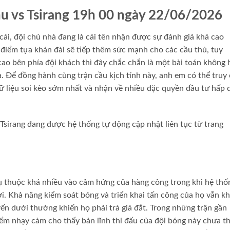
u vs Tsirang 19h 00 ngày 22/06/2026
cái, đội chủ nhà đang là cái tên nhận được sự đánh giá khá cao
 điểm tựa khán đài sẽ tiếp thêm sức mạnh cho các cầu thủ, tuy
cao bên phía đội khách thì đây chắc chắn là một bài toán không 
. Để đồng hành cùng trận cầu kịch tính này, anh em có thể truy
 liệu soi kèo sớm nhất và nhận về nhiều đặc quyền đầu tư hấp 
Tsirang đang được hệ thống tự động cập nhật liên tục từ trang
ụ thuộc khá nhiều vào cảm hứng của hàng công trong khi hệ thố
i. Khả năng kiểm soát bóng và triển khai tấn công của họ vẫn k
yến dưới thường khiến họ phải trả giá đắt. Trong những trận gần
điểm nhạy cảm cho thấy bản lĩnh thi đấu của đội bóng này chưa t