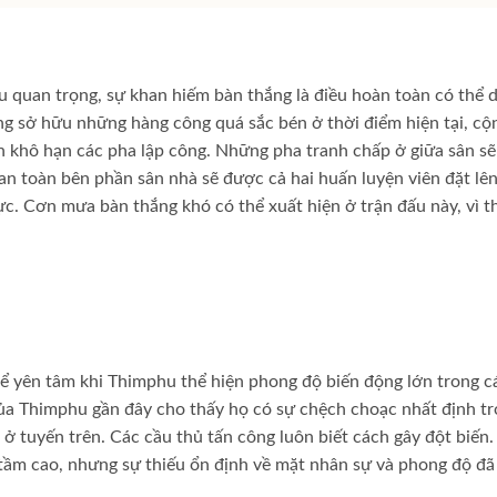
u quan trọng, sự khan hiếm bàn thắng là điều hoàn toàn có thể 
g sở hữu những hàng công quá sắc bén ở thời điểm hiện tại, cộ
ên khô hạn các pha lập công. Những pha tranh chấp ở giữa sân sẽ
an toàn bên phần sân nhà sẽ được cả hai huấn luyện viên đặt lê
ực. Cơn mưa bàn thắng khó có thể xuất hiện ở trận đấu này, vì t
ể yên tâm khi Thimphu thể hiện phong độ biến động lớn trong c
của Thimphu gần đây cho thấy họ có sự chệch choạc nhất định t
 tuyến trên. Các cầu thủ tấn công luôn biết cách gây đột biến.
 tầm cao, nhưng sự thiếu ổn định về mặt nhân sự và phong độ đã