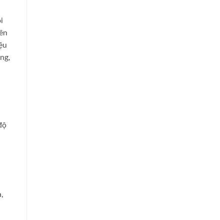
i
iên
ệu
ng,
độ
;
,