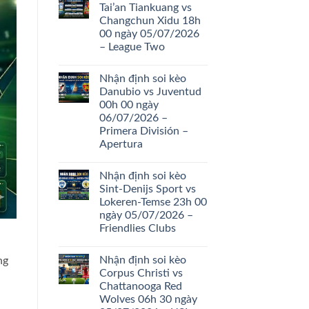
Tai’an Tiankuang vs
Changchun Xidu 18h
00 ngày 05/07/2026
– League Two
Không
có
Nhận định soi kèo
bình
luận
Danubio vs Juventud
ở
00h 00 ngày
Nhận
định
06/07/2026 –
soi
Primera División –
kèo
Apertura
Tai’an
Tiankuang
Không
vs
có
Changchun
Nhận định soi kèo
bình
Xidu
luận
Sint-Denijs Sport vs
18h
ở
00
Lokeren-Temse 23h 00
Nhận
ngày
định
ngày 05/07/2026 –
05/07/2026
soi
–
Friendlies Clubs
kèo
League
Danubio
Two
Không
vs
có
Juventud
Nhận định soi kèo
ng
bình
00h
luận
Corpus Christi vs
00
ở
Chattanooga Red
ngày
Nhận
06/07/2026
định
Wolves 06h 30 ngày
–
soi