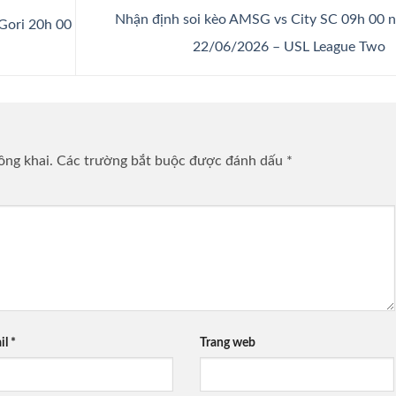
Nhận định soi kèo AMSG vs City SC 09h 00 
 Gori 20h 00
22/06/2026 – USL League Two
ông khai.
Các trường bắt buộc được đánh dấu
*
il
*
Trang web