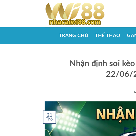
Bỏ
qua
nội
dung
TRANG CHỦ
THỂ THAO
GA
Nhận định soi kèo
22/06/2
Đ
21
Th6