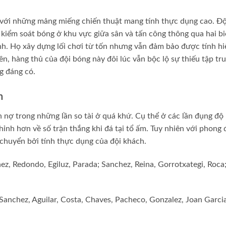
ết với những mảng miếng chiến thuật mang tính thực dụng cao. Độ
 kiểm soát bóng ở khu vực giữa sân và tấn công thông qua hai b
ánh. Họ xây dựng lối chơi từ tốn nhưng vẫn đảm bảo được tính hi
n, hàng thủ của đội bóng này đôi lúc vẫn bộc lộ sự thiếu tập tru
g đáng có.
n
 nợ trong những lần so tài ở quá khứ. Cụ thể ở các lần đụng độ
ỉnh hơn về số trận thắng khi đá tại tổ ấm. Tuy nhiên với phong 
y chuyển bởi tính thực dụng của đội khách.
z, Redondo, Egiluz, Parada; Sanchez, Reina, Gorrotxategi, Roca
Sanchez, Aguilar, Costa, Chaves, Pacheco, Gonzalez, Joan Garcia