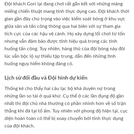
Đội khách Gori lại đang chơi rất gắn kết với những mảng
miếng chiến thuật mang tính thực dụng cao. Đội khách thời
gian gần đây chú trọng vào việc kiểm soát bóng ở khu vực
giữa sân và tấn công thông qua hai biên với sự tham gia
tích cực của các hậu vệ cánh. Họ xây dựng lối chơi từ tốn
nhưng vẫn đảm bảo được tính hiệu quả trong các tình
huống tấn công. Tuy nhiên, hàng thủ của đội bóng này đôi
lúc vẫn bộc lộ sự thiếu tập trung, dẫn đến những tình
huống nguy hiểm không đáng có.
Lịch sử đối đầu và Đội hình dự kiến
Thống kê cho thấy hai câu lạc bộ khá duyên nợ trong
những lần so tài ở quá khứ. Cụ thể ở các lần đụng độ gần
nhất thì đội chủ nhà thường có phần nhỉnh hơn về số trận
thắng khi đá tại tổ ấm. Tuy nhiên với phong độ hiện tại, cục
diện hoàn toàn có thể bị xoay chuyển bởi tính thực dụng
của đội khách.