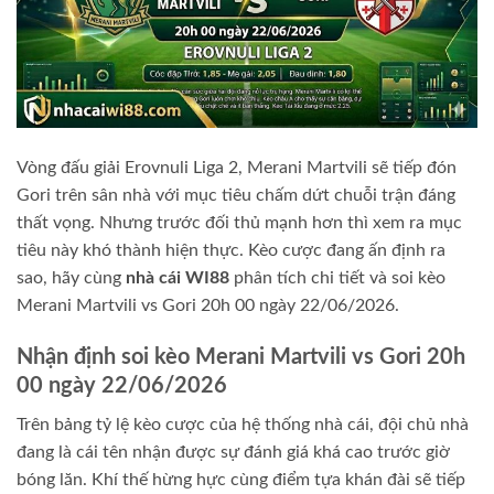
Vòng đấu giải Erovnuli Liga 2, Merani Martvili sẽ tiếp đón
Gori trên sân nhà với mục tiêu chấm dứt chuỗi trận đáng
thất vọng. Nhưng trước đối thủ mạnh hơn thì xem ra mục
tiêu này khó thành hiện thực. Kèo cược đang ấn định ra
sao, hãy cùng
nhà cái WI88
phân tích chi tiết và soi kèo
Merani Martvili vs Gori 20h 00 ngày 22/06/2026.
Nhận định soi kèo Merani Martvili vs Gori 20h
00 ngày 22/06/2026
Trên bảng tỷ lệ kèo cược của hệ thống nhà cái, đội chủ nhà
đang là cái tên nhận được sự đánh giá khá cao trước giờ
bóng lăn. Khí thế hừng hực cùng điểm tựa khán đài sẽ tiếp