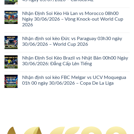
Christi
ở
ngày
vs
Nhận
Không
05/07/2026
Chattanooga
định
có
–
Red
Nhận Định Soi Kèo Hà Lan vs Morocco 08h00
soi
bình
Friendlies
Wolves
kèo
luận
Clubs
Ngày 30/06/2026 – Vòng Knock-out World Cup
06h
Wisla
ở
30
2026
Plock
Nhận
ngày
vs
định
Không
05/07/2026
Polonia
soi
có
–
Warszawa
kèo
Nhận định soi kèo Đức vs Paraguay 03h30 ngày
bình
USL
16h
América
luận
League
30/06/2026 – World Cup 2026
00
RJ
ở
One
ngày
vs
Nhận
Không
04/07/2026
Serrano
Định
có
–
RJ
Nhận Định Soi Kèo Brazil vs Nhật Bản 00h00 Ngày
Soi
bình
Friendlies
00h
Kèo
luận
30/06/2026: Đẳng Cấp Lên Tiếng
Clubs
45
Hà
ở
ngày
Lan
Nhận
Không
05/07/2026
vs
định
có
–
Nhận định soi kèo FBC Melgar vs UCV Moquegua
Morocco
soi
bình
Carioca
08h00
kèo
luận
01h 00 ngày 30/06/2026 – Copa De La Liga
A2
Ngày
Đức
ở
30/06/2026
vs
Nhận
Không
–
Paraguay
Định
có
Vòng
03h30
Soi
bình
Knock-
ngày
Kèo
luận
out
30/06/2026
Brazil
ở
World
–
vs
Nhận
Cup
World
Nhật
định
2026
Cup
Bản
soi
2026
00h00
kèo
Ngày
FBC
30/06/2026:
Melgar
Đẳng
vs