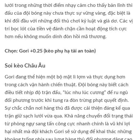
lưới trong những thời điểm nhạy cảm cho thấy bản lĩnh thi
đấu của đội bóng này chưa thực sự vững vàng, đặc biệt là
khi đối đầu với những đối thủ chơi kỷ luật và già dơ. Các vị
trí bọc lót của tiền vệ đánh chặn cần hoạt động tích cực
hơn nếu không muốn dính đòn hồi mã thương.
Chọn: Gori +0.25 (kèo phụ hạ tải an toàn)
Soi kèo Châu Âu
Gori đang thể hiện một bộ mặt lì lợm và thực dụng hơn
trong cách vận hành chiến thuật. Đội bóng này biết cách
điều tiết nhịp độ trận đấu, “lúc nhu lúc cương” để ru ngủ
đối phương trước khi tung ra đòn trừng phạt quyết định.
Sự chắc chắn nơi hàng thủ đã được cải thiện đáng kể qua
trận giữ sạch lưới vừa qua. Khả năng chuyển đổi trạng thái
từ phòng ngự sang tấn công cực nhanh chính là vũ khí lợi
hại nhất mà đội khách Gori sẽ sử dụng để khai thác những
khoảng trống phía sau lưng hàng thủ đối phương dâng cao.