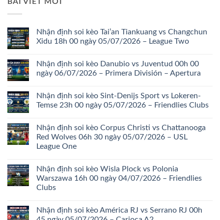
BÀI VIẾT MỚI
Nhận định soi kèo Tai’an Tiankuang vs Changchun
Xidu 18h 00 ngày 05/07/2026 – League Two
Không
có
Nhận định soi kèo Danubio vs Juventud 00h 00
bình
luận
ngày 06/07/2026 – Primera División – Apertura
ở
Nhận
Không
định
có
Nhận định soi kèo Sint-Denijs Sport vs Lokeren-
soi
bình
kèo
luận
Temse 23h 00 ngày 05/07/2026 – Friendlies Clubs
Tai’an
ở
Tiankuang
Nhận
Không
vs
định
có
Nhận định soi kèo Corpus Christi vs Chattanooga
Changchun
soi
bình
Xidu
kèo
luận
Red Wolves 06h 30 ngày 05/07/2026 – USL
18h
Danubio
ở
League One
00
vs
Nhận
ngày
Juventud
định
Không
05/07/2026
00h
soi
có
–
00
kèo
Nhận định soi kèo Wisla Plock vs Polonia
bình
League
ngày
Sint-
luận
Warszawa 16h 00 ngày 04/07/2026 – Friendlies
Two
06/07/2026
Denijs
ở
–
Sport
Clubs
Nhận
Primera
vs
định
Không
División
Lokeren-
soi
có
–
Temse
kèo
Nhận định soi kèo América RJ vs Serrano RJ 00h
bình
Apertura
23h
Corpus
luận
00
45 ngày 05/07/2026 – Carioca A2