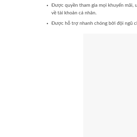
Được quyền tham gia mọi khuyến mãi, ưu 
về tài khoản cá nhân.
Được hỗ trợ nhanh chóng bởi đội ngũ ch