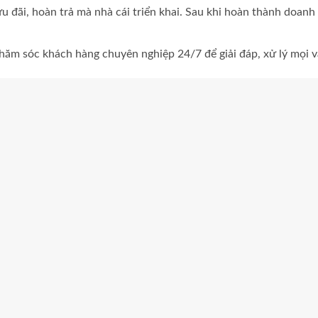
đãi, hoàn trả mà nhà cái triển khai. Sau khi hoàn thành doanh 
ăm sóc khách hàng chuyên nghiệp 24/7 để giải đáp, xử lý mọi vấ