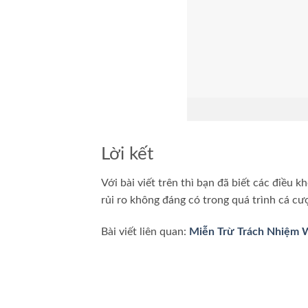
Lời kết
Với bài viết trên thì bạn đã biết các điều
rủi ro không đáng có trong quá trình cá c
Bài viết liên quan:
Miễn Trừ Trách Nhiệm 