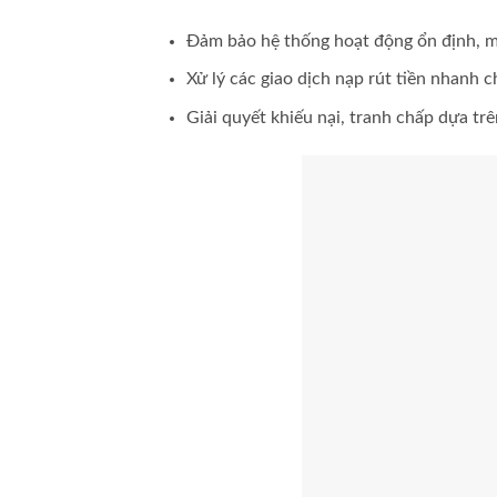
Đảm bảo hệ thống hoạt động ổn định, mi
Xử lý các giao dịch nạp rút tiền nhanh 
Giải quyết khiếu nại, tranh chấp dựa tr