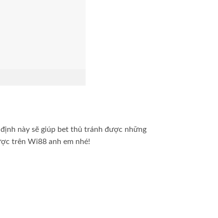
y định này sẽ giúp bet thủ tránh được những
cược trên Wi88 anh em nhé!