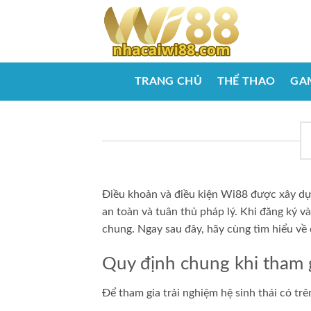
Bỏ
qua
nội
dung
TRANG CHỦ
THỂ THAO
GA
Điều khoản và điều kiện Wi88 được xây dự
an toàn và tuân thủ pháp lý. Khi đăng ký v
chung. Ngay sau đây, hãy cùng tìm hiểu v
Quy định chung khi tham 
Để tham gia trải nghiệm hệ sinh thái có t