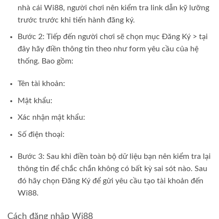
nhà cái Wi88, người chơi nên kiểm tra link dẫn kỹ lưỡng
trước trước khi tiến hành đăng ký.
Bước 2: Tiếp đến người chơi sẽ chọn mục Đăng Ký > tại
đây hãy điền thông tin theo như form yêu cầu của hệ
thống. Bao gồm:
Tên tài khoản:
Mật khẩu:
Xác nhận mật khẩu:
Số điện thoại:
Bước 3: Sau khi điền toàn bộ dữ liệu bạn nên kiểm tra lại
thông tin để chắc chắn không có bất kỳ sai sót nào. Sau
đó hãy chọn Đăng Ký để gửi yêu cầu tạo tài khoản đến
Wi88.
Cách đăng nhập Wi88