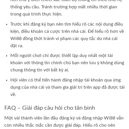
thống yêu cầu. Tránh trường hợp mất nhiều thời gian
trong quá trình thực hiện.
Trước khi đăng ký bạn nên tìm hiểu rõ các nội dung điều
kiện, điều khoản cá cược trên nhà cái. Để hiểu rõ hơn về
Wi88 đồng thời tránh vi phạm các quy tắc do nhà cái
đặt ra.
Mỗi người chơi chỉ được thiết lập duy nhất một tài
khoản với thông tin chính chủ bạn nên lưu ý không dùng
chung thông tin với bất kỳ ai.
Hội viên có thể tiến hành đăng nhập tài khoản qua ứng
dụng của nhà cái và tham gia giải trí trên app đã được tải
về.
FAQ – Giải đáp câu hỏi cho tân binh
Một vài thành viên lần đầu đăng ký và đăng nhập Wi88 vẫn
còn nhiều thắc mắc cần được giải đáp. Hiểu rõ cho nên