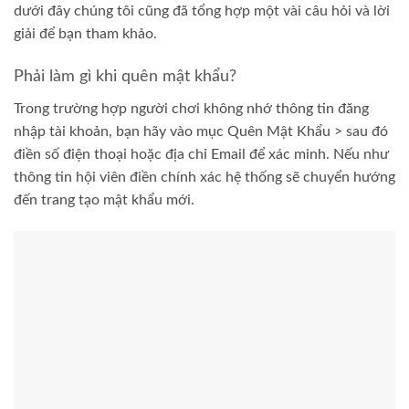
dưới đây chúng tôi cũng đã tổng hợp một vài câu hỏi và lời
giải để bạn tham khảo.
Phải làm gì khi quên mật khẩu?
Trong trường hợp người chơi không nhớ thông tin đăng
nhập tài khoản, bạn hãy vào mục Quên Mật Khẩu > sau đó
điền số điện thoại hoặc địa chỉ Email để xác minh. Nếu như
thông tin hội viên điền chính xác hệ thống sẽ chuyển hướng
đến trang tạo mật khẩu mới.