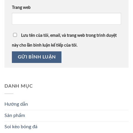
Trang web
Lưu tên của tôi, email, và trang web trong trình duyệt
này cho lần bình luận kế tiếp của tôi.
DANH MỤC
Hướng dẫn
Sản phẩm
Soi kèo bóng đá