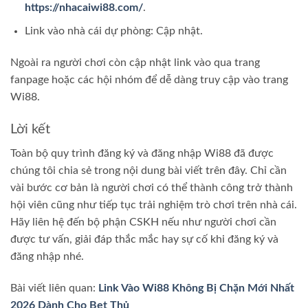
https://nhacaiwi88.com/
.
Link vào nhà cái dự phòng: Cập nhật.
Ngoài ra người chơi còn cập nhật link vào qua trang
fanpage hoặc các hội nhóm để dễ dàng truy cập vào trang
Wi88.
Lời kết
Toàn bộ quy trình đăng ký và đăng nhập Wi88 đã được
chúng tôi chia sẻ trong nội dung bài viết trên đây. Chỉ cần
vài bước cơ bản là người chơi có thể thành công trở thành
hội viên cũng như tiếp tục trải nghiệm trò chơi trên nhà cái.
Hãy liên hệ đến bộ phận CSKH nếu như người chơi cần
được tư vấn, giải đáp thắc mắc hay sự cố khi đăng ký và
đăng nhập nhé.
Bài viết liên quan:
Link Vào Wi88 Không Bị Chặn Mới Nhất
2026 Dành Cho Bet Thủ