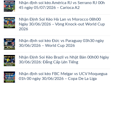
có
–
Temse
kèo
Nhận định soi kèo América RJ vs Serrano RJ 00h
bình
Apertura
23h
Corpus
luận
00
45 ngày 05/07/2026 – Carioca A2
Christi
ở
ngày
vs
Nhận
Không
05/07/2026
Chattanooga
định
có
–
Red
Nhận Định Soi Kèo Hà Lan vs Morocco 08h00
soi
bình
Friendlies
Wolves
kèo
luận
Clubs
Ngày 30/06/2026 – Vòng Knock-out World Cup
06h
Wisla
ở
30
2026
Plock
Nhận
ngày
vs
định
Không
05/07/2026
Polonia
soi
có
–
Warszawa
kèo
Nhận định soi kèo Đức vs Paraguay 03h30 ngày
bình
USL
16h
América
luận
League
30/06/2026 – World Cup 2026
00
RJ
ở
One
ngày
vs
Nhận
Không
04/07/2026
Serrano
Định
có
–
RJ
Nhận Định Soi Kèo Brazil vs Nhật Bản 00h00 Ngày
Soi
bình
Friendlies
00h
Kèo
luận
30/06/2026: Đẳng Cấp Lên Tiếng
Clubs
45
Hà
ở
ngày
Lan
Nhận
Không
05/07/2026
vs
định
có
–
Nhận định soi kèo FBC Melgar vs UCV Moquegua
Morocco
soi
bình
Carioca
08h00
kèo
luận
01h 00 ngày 30/06/2026 – Copa De La Liga
A2
Ngày
Đức
ở
30/06/2026
vs
Nhận
Không
–
Paraguay
Định
có
Vòng
03h30
Soi
bình
Knock-
ngày
Kèo
luận
out
30/06/2026
Brazil
ở
World
–
vs
Nhận
Cup
World
Nhật
định
2026
Cup
Bản
soi
2026
00h00
kèo