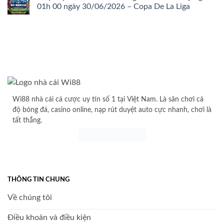
Carioca
08h00
kèo
luận
01h 00 ngày 30/06/2026 – Copa De La Liga
A2
Ngày
Đức
ở
30/06/2026
vs
Nhận
Không
–
Paraguay
Định
có
Vòng
03h30
Soi
bình
Knock-
ngày
Kèo
luận
out
30/06/2026
Brazil
ở
World
–
vs
Nhận
Cup
World
Nhật
định
2026
Cup
Bản
soi
2026
00h00
kèo
Ngày
FBC
30/06/2026:
Melgar
Đẳng
vs
Cấp
UCV
Wi88 nhà cái cá cược uy tín số 1 tại Việt Nam. Là sân chơi cá
Lên
Moquegua
Tiếng
01h
độ bóng đá, casino online, nạp rút duyệt auto cực nhanh, chơi là
00
tất thắng.
ngày
30/06/2026
–
Copa
De
La
Liga
THÔNG TIN CHUNG
Về chúng tôi
Điều khoản và điều kiện