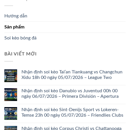
Hướng dẫn
Sản phẩm
Soi kèo bóng đá
BÀI VIẾT MỚI
Nhận định soi kèo Tai’an Tiankuang vs Changchun
Xidu 18h 00 ngày 05/07/2026 – League Two
Không
có
Nhận định soi kèo Danubio vs Juventud 00h 00
bình
luận
ngày 06/07/2026 – Primera División – Apertura
ở
Nhận
Không
định
có
Nhận định soi kèo Sint-Denijs Sport vs Lokeren-
soi
bình
kèo
luận
Temse 23h 00 ngày 05/07/2026 – Friendlies Clubs
Tai’an
ở
Tiankuang
Nhận
Không
vs
định
có
Nhận định soi kèo Corpus Christi vs Chattanooga
Changchun
soi
bình