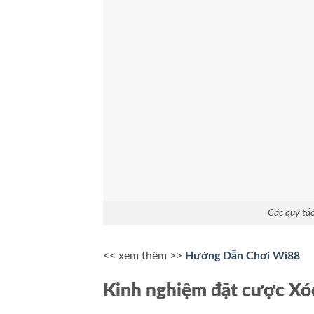
Các quy tắ
<< xem thêm >>
Hướng Dẫn Chơi Wi88
Kinh nghiệm đặt cược Xó