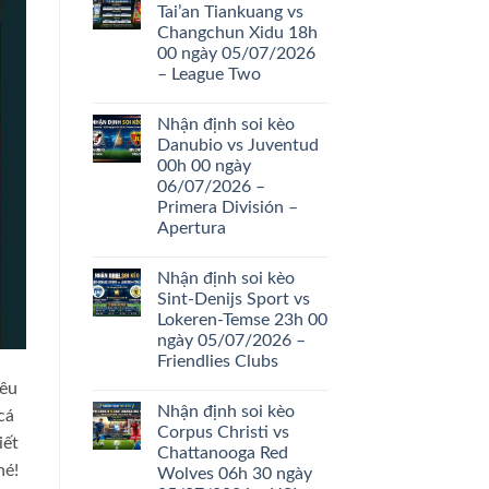
Tai’an Tiankuang vs
Changchun Xidu 18h
00 ngày 05/07/2026
– League Two
Không
có
Nhận định soi kèo
bình
luận
Danubio vs Juventud
ở
00h 00 ngày
Nhận
định
06/07/2026 –
soi
Primera División –
kèo
Apertura
Tai’an
Tiankuang
Không
vs
có
Changchun
Nhận định soi kèo
bình
Xidu
luận
Sint-Denijs Sport vs
18h
ở
00
Lokeren-Temse 23h 00
Nhận
ngày
định
ngày 05/07/2026 –
05/07/2026
soi
–
Friendlies Clubs
kèo
League
Danubio
Two
Không
yêu
vs
có
Juventud
Nhận định soi kèo
cá
bình
00h
luận
Corpus Christi vs
00
iết
ở
Chattanooga Red
ngày
Nhận
06/07/2026
hé!
định
Wolves 06h 30 ngày
–
soi