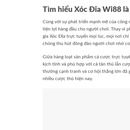
Tìm hiểu Xóc Đĩa Wi88 là 
Cùng với sự phát triển mạnh mẽ của công ngh
tiện lợi hàng đầu cho người chơi. Thay vì 
gia Xóc Đĩa trực tuyến mọi lúc, mọi nơi ch
chóng thu hút đông đảo người chơi nhờ cơ 
Giữa hàng loạt sản phẩm cá cược trực tuy
kịch tính và phù hợp với cả tân thủ lẫn c
thưởng cạnh tranh và cơ hội thắng lớn đã 
nhiều cược thủ hiện nay.