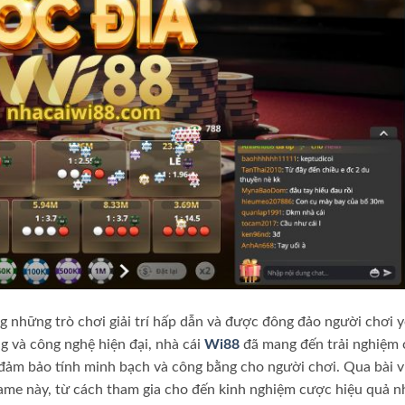
g những trò chơi giải trí hấp dẫn và được đông đảo người chơi 
g và công nghệ hiện đại, nhà cái
Wi88
đã mang đến trải nghiệm 
i đảm bảo tính minh bạch và công bằng cho người chơi. Qua bài v
 game này, từ cách tham gia cho đến kinh nghiệm cược hiệu quả n