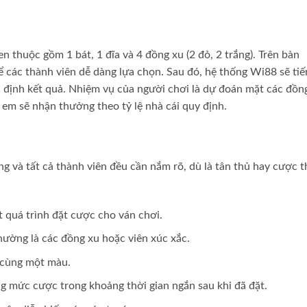
 thuộc gồm 1 bát, 1 đĩa và 4 đồng xu (2 đỏ, 2 trắng). Trên bàn
ể các thành viên dễ dàng lựa chọn. Sau đó, hệ thống Wi88 sẽ tiế
c định kết quả. Nhiệm vụ của người chơi là dự đoán mặt các đồn
 em sẽ nhận thưởng theo tỷ lệ nhà cái quy định.
g và tất cả thành viên đều cần nắm rõ, dù là tân thủ hay cược t
t quá trình đặt cược cho ván chơi.
hường là các đồng xu hoặc viên xúc xắc.
 cùng một màu.
 mức cược trong khoảng thời gian ngắn sau khi đã đặt.