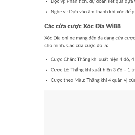
Đọc vị: Phân tích, dự đoán kết quả dựa 
Nghe vị: Dựa vào âm thanh khi xóc để p
Các cửa cược Xóc Đĩa Wi88
Xóc Đĩa online mang đến đa dạng cửa cược
cho mình. Các cửa cược đó là:
Cược Chẵn: Thắng khi xuất hiện 4 đỏ, 4 
Cược Lẻ: Thắng khi xuất hiện 3 đỏ – 1 t
Cược theo Màu: Thắng khi 4 quân vị cù