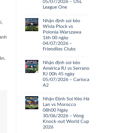
05/07/2026 – USL
Primera
kèo
División
League One
Sint-
–
Denijs
Apertura
Không
Sport
có
vs
Nhận định soi kèo
i,
bình
Lokeren-
luận
Wisla Plock vs
Temse
m
ở
23h
Polonia Warszawa
Nhận
00
hanh
định
16h 00 ngày
ngày
soi
05/07/2026
04/07/2026 –
kèo
–
Friendlies Clubs
Corpus
Friendlies
Christi
Clubs
Không
vs
ản,
có
Chattanooga
Nhận định soi kèo
bình
Red
c
luận
América RJ vs Serrano
Wolves
ở
06h
RJ 00h 45 ngày
Nhận
30
định
05/07/2026 – Carioca
ngày
soi
05/07/2026
A2
kèo
–
Wisla
USL
Không
Plock
League
có
vs
Nhận Định Soi Kèo Hà
One
bình
Polonia
luận
Lan vs Morocco
Warszawa
ở
08h00 Ngày
16h
Nhận
00
định
30/06/2026 – Vòng
ngày
soi
Knock-out World Cup
04/07/2026
kèo
–
2026
América
Friendlies
RJ
Clubs