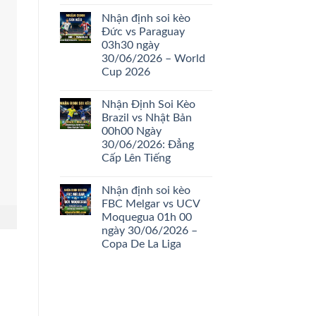
Không
vs
có
Serrano
Nhận định soi kèo
bình
RJ
luận
Đức vs Paraguay
00h
ở
45
03h30 ngày
Nhận
ngày
Định
30/06/2026 – World
05/07/2026
Soi
–
Cup 2026
Kèo
Carioca
Hà
A2
Không
Lan
có
vs
Nhận Định Soi Kèo
bình
Morocco
luận
Brazil vs Nhật Bản
08h00
ở
00h00 Ngày
Ngày
Nhận
30/06/2026
định
30/06/2026: Đẳng
–
soi
Cấp Lên Tiếng
Vòng
kèo
Knock-
Đức
Không
out
vs
có
World
Paraguay
Nhận định soi kèo
bình
Cup
03h30
luận
FBC Melgar vs UCV
2026
ngày
ở
Moquegua 01h 00
30/06/2026
Nhận
–
Định
ngày 30/06/2026 –
World
Soi
Copa De La Liga
Cup
Kèo
2026
Brazil
Không
vs
có
Nhật
bình
Bản
luận
00h00
ở
Ngày
Nhận
30/06/2026:
định