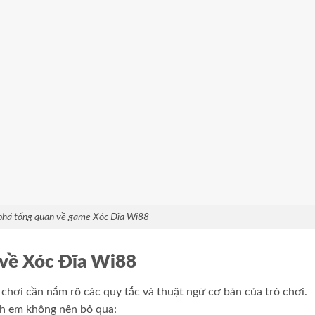
há tổng quan về game Xóc Đĩa Wi88
 về Xóc Đĩa Wi88
chơi cần nắm rõ các quy tắc và thuật ngữ cơ bản của trò chơi.
nh em không nên bỏ qua: