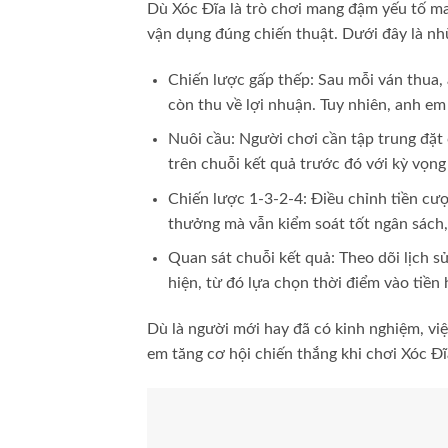
Dù Xóc Đĩa là trò chơi mang đậm yếu tố may
vận dụng đúng chiến thuật. Dưới đây là nh
Chiến lược gấp thếp: Sau mỗi ván thua, 
còn thu về lợi nhuận. Tuy nhiên, anh em
Nuôi cầu: Người chơi cần tập trung đặt 
trên chuỗi kết quả trước đó với kỳ vọng
Chiến lược 1-3-2-4: Điều chỉnh tiền cượ
thưởng mà vẫn kiểm soát tốt ngân sách, 
Quan sát chuỗi kết quả: Theo dõi lịch s
hiện, từ đó lựa chọn thời điểm vào tiền 
Dù là người mới hay đã có kinh nghiệm, vi
em tăng cơ hội chiến thắng khi chơi Xóc Đĩ