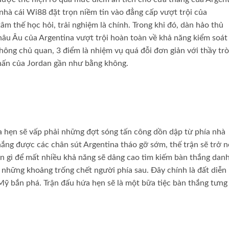
 nhà cái Wi88 đặt trọn niềm tin vào đẳng cấp vượt trội của
âm thế học hỏi, trải nghiệm là chính. Trong khi đó, dàn hảo thủ
châu Âu của Argentina vượt trội hoàn toàn về khả năng kiểm soát
hông chủ quan, 3 điểm là nhiệm vụ quá đỗi đơn giản với thầy trò
 chấn của Jordan gần như bằng không.
a hẹn sẽ vấp phải những đợt sóng tấn công dồn dập từ phía nhà
hắng được các chân sút Argentina tháo gỡ sớm, thế trận sẽ trở 
n gì để mất nhiều khả năng sẽ dâng cao tìm kiếm bàn thắng dan
lộ những khoảng trống chết người phía sau. Đây chính là đất diễn
ỹ bắn phá. Trận đấu hứa hẹn sẽ là một bữa tiệc bàn thắng tưng