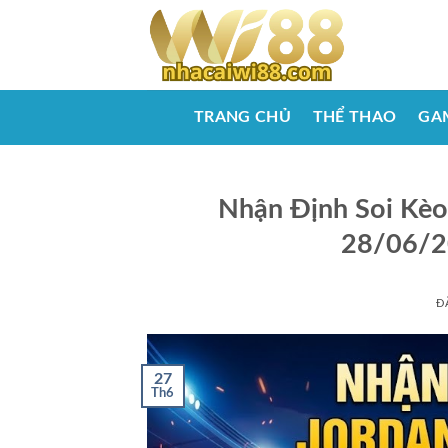
Bỏ
qua
nội
dung
TRANG CHỦ
THỂ THAO
GA
Nhận Định Soi Kèo
28/06/2
Đ
27
Th6