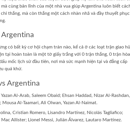
 mà cùng bản lĩnh của một nhà vua giúp Argentina luôn biết các
g chỉ thắng, mà còn thắng một cách nhàn nhã và đầy thuyết phục
ng.
 Argentina
ng có bất kỳ cơ hội chạm trán nào, kể cả ở các loạt trận giao h
ện tại hoàn toàn là một tờ giấy trắng với 0 trận thắng, 0 trận hòa
 dấu mốc lịch sử đầu tiên, nơi mà sức mạnh hiện tại và đẳng cấp
iệu quá khứ.
vs Argentina
b, Yazan Al-Arab, Saleem Obaid; Ehsan Haddad, Nizar Al-Rashdan,
Mousa Al-Taamari, Ali Olwan, Yazan Al-Naimat.
lina, Cristian Romero, Lisandro Martínez, Nicolás Tagliafico;
Mac Allister; Lionel Messi, Julián Álvarez, Lautaro Martínez.