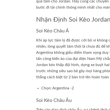
quá tầm cho Jordan. Hãy cùng các chuyên 
bước đi tài chính thông minh nhất cho mà
Nhận Định Soi Kèo Jorda
Soi Kèo Châu Á
Khi áp lực tâm lý đã được cởi bỏ vì không c
nhiên, lòng quyết tâm thôi là chưa đủ để 
Argentina không giấu diếm tham vọng duy 
tấn công biến ảo của đại diện Nam Mỹ chắc
Jordan kéo thấp đội hình, dựng xe buýt hai
trước những siêu sao bẻ gãy mọi hàng phòn
thắng cách biệt từ 2 bàn trở lên hoàn toàn
Chọn: Argentina -2
Soi Kèo Châu Âu
Trên sàn giao dịch châu Âu, sự chênh lệch