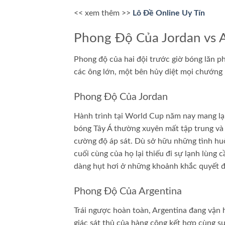
<< xem thêm >>
Lô Đề Online Uy Tín
Phong Độ Của Jordan vs 
Phong độ của hai đội trước giờ bóng lăn ph
các ông lớn, một bên hủy diệt mọi chướng n
Phong Độ Của Jordan
Hành trình tại World Cup năm nay mang lạ
bóng Tây Á thường xuyên mất tập trung và 
cường độ áp sát. Dù sở hữu những tình hu
cuối cùng của họ lại thiếu đi sự lạnh lùng 
dàng hụt hơi ở những khoảnh khắc quyết đ
Phong Độ Của Argentina
Trái ngược hoàn toàn, Argentina đang vận
giác sát thủ của hàng công kết hợp cùng s