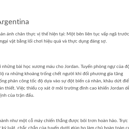
Argentina
ản ánh chân thực vị thế hiện tại: Một bên liên tục vấp ngã trướ
gại vật bằng lối chơi hiệu quả và thực dụng đáng sợ.
i những bài học xương máu cho Jordan. Tuyến phòng ngự của độ
lộ ra những khoảng trống chết người khi đối phương gia tăng
ống phản công tốc độ dựa vào sự đột biến cá nhân, khâu dứt đi
cần thiết. Việc thiếu cọ xát ở môi trường đỉnh cao khiến Jordan d
ịnh của trận đấu.
 hành như một cỗ máy chiến thắng được bôi trơn hoàn hảo. Trực
ự kỷ luật, chắc chắn của tuyến dưới giúp họ làm chủ hoàn toàn 