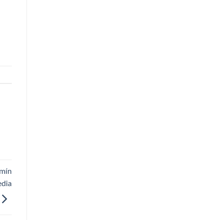
amín
edia