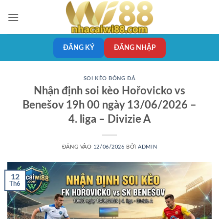
Bỏ
qua
nội
dung
ĐĂNG KÝ
ĐĂNG NHẬP
SOI KÈO BÓNG ĐÁ
Nhận định soi kèo Hořovicko vs
Benešov 19h 00 ngày 13/06/2026 –
4. liga – Divizie A
ĐĂNG VÀO
12/06/2026
BỞI
ADMIN
12
Th6