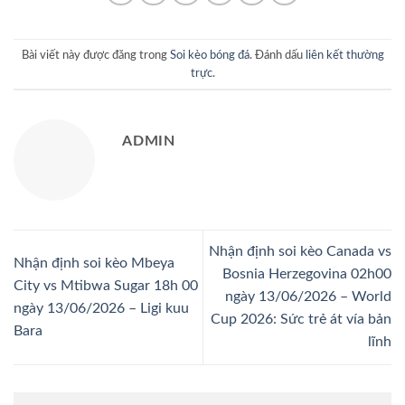
Bài viết này được đăng trong
Soi kèo bóng đá
. Đánh dấu
liên kết thường
trực
.
ADMIN
Nhận định soi kèo Canada vs
Nhận định soi kèo Mbeya
Bosnia Herzegovina 02h00
City vs Mtibwa Sugar 18h 00
ngày 13/06/2026 – World
ngày 13/06/2026 – Ligi kuu
Cup 2026: Sức trẻ át vía bản
Bara
lĩnh