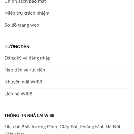
Chính sách bảo mật
Miễn trừ trách nhiệm
Sơ đồ trang web
HƯỚNG DẪN
Đăng ký và đăng nhập
Nạp tiền và rút tiền
Khuyến mãi Wi88
Liên hệ Wi88
THÔNG TIN NHÀ CÁI WI88
Địa chỉ: 858 Trương Định, Giáp Bát, Hoàng Mai, Hà Nội,