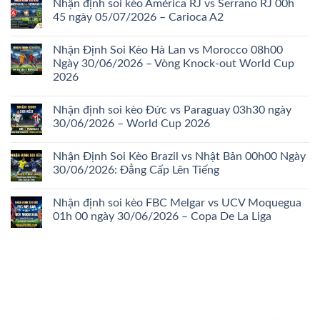
kèo
Nhận định soi kèo América RJ vs Serrano RJ 00h
bình
Apertura
23h
Corpus
luận
00
45 ngày 05/07/2026 – Carioca A2
Christi
ở
ngày
vs
Nhận
Không
05/07/2026
Chattanooga
định
có
–
Red
Nhận Định Soi Kèo Hà Lan vs Morocco 08h00
soi
bình
Friendlies
Wolves
kèo
luận
Clubs
Ngày 30/06/2026 – Vòng Knock-out World Cup
06h
Wisla
ở
30
2026
Plock
Nhận
ngày
vs
định
Không
05/07/2026
Polonia
soi
có
–
Warszawa
kèo
Nhận định soi kèo Đức vs Paraguay 03h30 ngày
bình
USL
16h
América
luận
League
30/06/2026 – World Cup 2026
00
RJ
ở
One
ngày
vs
Nhận
Không
04/07/2026
Serrano
Định
có
–
RJ
Nhận Định Soi Kèo Brazil vs Nhật Bản 00h00 Ngày
Soi
bình
Friendlies
00h
Kèo
luận
30/06/2026: Đẳng Cấp Lên Tiếng
Clubs
45
Hà
ở
ngày
Lan
Nhận
Không
05/07/2026
vs
định
có
–
Nhận định soi kèo FBC Melgar vs UCV Moquegua
Morocco
soi
bình
Carioca
08h00
kèo
luận
01h 00 ngày 30/06/2026 – Copa De La Liga
A2
Ngày
Đức
ở
30/06/2026
vs
Nhận
Không
–
Paraguay
Định
có
Vòng
03h30
Soi
bình
Knock-
ngày
Kèo
luận
out
30/06/2026
Brazil
ở
World
–
vs
Nhận
Cup
World
Nhật
định
2026
Cup
Bản
soi
2026
00h00
kèo
Ngày
FBC