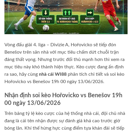
Vòng đấu giải 4. liga – Divizie A, Hořovicko sẽ tiếp đón
Benešov trên sân nhà với mục tiêu chấm dứt chuỗi trận
đáng thất vọng. Nhưng trước đối thủ mạnh hơn thì xem ra
mục tiêu này khó thành hiện thực. Kèo cược đang ấn định
ra sao, hãy cùng
nhà cái WI88
phân tích chi tiết và soi kèo
Hořovicko vs Benešov 19h 00 ngày 13/06/2026.
Nhận định soi kèo Hořovicko vs Benešov 19h
00 ngày 13/06/2026
Trên bảng tỷ lệ kèo cược của hệ thống nhà cái, đội chủ nhà
đang là cái tên nhận được sự đánh giá khá cao trước giờ
bóng lăn. Khí thế hừng hực cùng điểm tựa khán đài sẽ tiếp