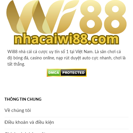
30/06/2026:
Melgar
Đẳng
vs
Cấp
UCV
Lên
Moquegua
Tiếng
01h
00
ngày
30/06/2026
–
Copa
De
La
Liga
Wi88 nhà cái cá cược uy tín số 1 tại Việt Nam. Là sân chơi cá
độ bóng đá, casino online, nạp rút duyệt auto cực nhanh, chơi là
tất thắng.
THÔNG TIN CHUNG
Về chúng tôi
Điều khoản và điều kiện