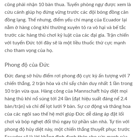
cũng phải nhận 10 bàn thua. Tuyến phòng ngự được xem là
cứu cánh giúp họ đứng vững trước các đội bóng đồng cân
đồng lạng. Thế nhưng, điểm yếu chí mạng của Ecuador lại
nằm ở hàng công khi thường xuyên tỏ ra vô hại và bế tắc
trước các hàng thủ chơi kỷ luật của các đại gia. Trận chiến
với tuyển Đức tới đây sẽ là một liều thuốc thử cực mạnh
cho tham vọng của họ.
Phong độ của Đức
Đức đang sở hữu điểm rơi phong độ cực kỳ ấn tượng với 7
chiến thắng, 2 trận hòa và chỉ sẩy chân duy nhất 1 lần trong
10 trận vừa qua. Hàng công của Mannschaft hủy diệt mọi
hàng thủ khi nổ súng tới 24 lần (đạt hiệu suất đáng nể 2.4
bàn/trận) và chỉ để lọt lưới 9 bàn. Sự cơ động và thăng hoa
của các ngôi sao thế hệ mới giúp Đức dễ dàng áp đặt lối
chơi và bóp nghẹt đối thủ ngay từ phần sân nhà. Tự tin với
phong độ hủy diệt này, một chiến thắng thuyết phục trước
Ecuador sẽ là lời khẳng định đanh thép cho sức mạnh của