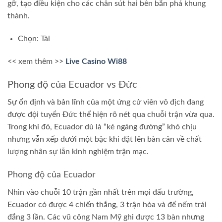
gỡ, tạo điều kiện cho các chân sút hai bên bắn phá khung
thành.
Chọn: Tài
<< xem thêm >>
Live Casino Wi88
Phong độ của Ecuador vs Đức
Sự ổn định và bản lĩnh của một ứng cử viên vô địch đang
được đội tuyển Đức thể hiện rõ nét qua chuỗi trận vừa qua.
Trong khi đó, Ecuador dù là “kẻ ngáng đường” khó chịu
nhưng vẫn xếp dưới một bậc khi đặt lên bàn cân về chất
lượng nhân sự lẫn kinh nghiệm trận mạc.
Phong độ của Ecuador
Nhìn vào chuỗi 10 trận gần nhất trên mọi đấu trường,
Ecuador có được 4 chiến thắng, 3 trận hòa và để nếm trái
đắng 3 lần. Các vũ công Nam Mỹ ghi được 13 bàn nhưng