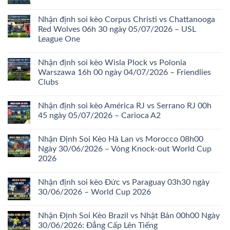
Tai’an
ở
Tiankuang
Nhận
Không
vs
định
có
Nhận định soi kèo Corpus Christi vs Chattanooga
Changchun
soi
bình
Xidu
kèo
luận
Red Wolves 06h 30 ngày 05/07/2026 – USL
18h
Danubio
ở
League One
00
vs
Nhận
ngày
Juventud
định
Không
05/07/2026
00h
soi
có
–
00
kèo
Nhận định soi kèo Wisla Plock vs Polonia
bình
League
ngày
Sint-
luận
Warszawa 16h 00 ngày 04/07/2026 – Friendlies
Two
06/07/2026
Denijs
ở
–
Sport
Clubs
Nhận
Primera
vs
định
Không
División
Lokeren-
soi
có
–
Temse
kèo
Nhận định soi kèo América RJ vs Serrano RJ 00h
bình
Apertura
23h
Corpus
luận
00
45 ngày 05/07/2026 – Carioca A2
Christi
ở
ngày
vs
Nhận
Không
05/07/2026
Chattanooga
định
có
–
Red
Nhận Định Soi Kèo Hà Lan vs Morocco 08h00
soi
bình
Friendlies
Wolves
kèo
luận
Clubs
Ngày 30/06/2026 – Vòng Knock-out World Cup
06h
Wisla
ở
30
2026
Plock
Nhận
ngày
vs
định
Không
05/07/2026
Polonia
soi
có
–
Warszawa
kèo
Nhận định soi kèo Đức vs Paraguay 03h30 ngày
bình
USL
16h
América
luận
League
30/06/2026 – World Cup 2026
00
RJ
ở
One
ngày
vs
Nhận
Không
04/07/2026
Serrano
Định
có
–
RJ
Nhận Định Soi Kèo Brazil vs Nhật Bản 00h00 Ngày
Soi
bình
Friendlies
00h
Kèo
luận
30/06/2026: Đẳng Cấp Lên Tiếng
Clubs
45