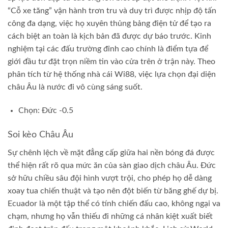
“Cỗ xe tăng” vận hành trơn tru và duy trì được nhịp độ tấn
công đa dạng, việc họ xuyên thủng bảng điện tử để tạo ra
cách biệt an toàn là kịch bản đã được dự báo trước. Kinh
nghiệm tại các đấu trường đỉnh cao chính là điểm tựa để
giới đầu tư đặt trọn niềm tin vào cửa trên ở trận này. Theo
phân tích từ hệ thống nhà cái Wi88, việc lựa chọn đại diện
châu Âu là nước đi vô cùng sáng suốt.
Chọn: Đức -0.5
Soi kèo Châu Âu
Sự chênh lệch về mặt đẳng cấp giữa hai nền bóng đá được
thể hiện rất rõ qua mức ăn của sàn giao dịch châu Âu. Đức
sở hữu chiều sâu đội hình vượt trội, cho phép họ dễ dàng
xoay tua chiến thuật và tạo nên đột biến từ băng ghế dự bị.
Ecuador là một tập thể có tính chiến đấu cao, không ngại va
chạm, nhưng họ vẫn thiếu đi những cá nhân kiệt xuất biết