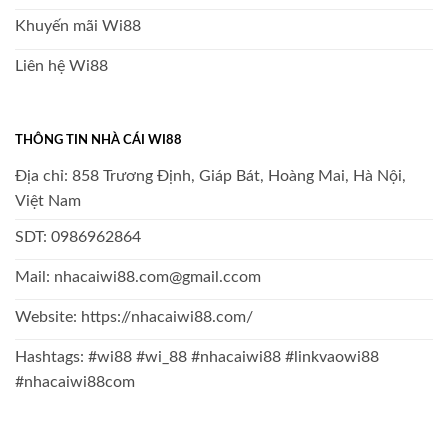
Khuyến mãi Wi88
Liên hệ Wi88
THÔNG TIN NHÀ CÁI WI88
Địa chỉ: 858 Trương Định, Giáp Bát, Hoàng Mai, Hà Nội,
Việt Nam
SDT: 0986962864
Mail:
nhacaiwi88.com@gmail.ccom
Website: https://nhacaiwi88.com/
Hashtags: #wi88 #wi_88 #nhacaiwi88 #linkvaowi88
#nhacaiwi88com