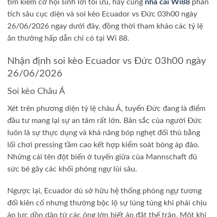
tìm kiếm cơ hội sinh lời tối ưu, hãy cùng
nhà cái Wi88
phân
tích sâu cục diện và soi kèo Ecuador vs Đức 03h00 ngày
26/06/2026 ngay dưới đây, đồng thời tham khảo các tỷ lệ
ăn thưởng hấp dẫn chỉ có tại Wi 88.
Nhận định soi kèo Ecuador vs Đức 03h00 ngày
26/06/2026
Soi kèo Châu Á
Xét trên phương diện tỷ lệ châu Á, tuyển Đức đang là điểm
đầu tư mang lại sự an tâm rất lớn. Bản sắc của người Đức
luôn là sự thực dụng và khả năng bóp nghẹt đối thủ bằng
lối chơi pressing tầm cao kết hợp kiểm soát bóng áp đảo.
Những cái tên đột biến ở tuyến giữa của Mannschaft đủ
sức bẻ gãy các khối phòng ngự lùi sâu.
Ngược lại, Ecuador dù sở hữu hệ thống phòng ngự tương
đối kiên cố nhưng thường bộc lộ sự lúng túng khi phải chịu
áp lực dồn dập từ các ông lớn biết áp đặt thế trận. Một khi