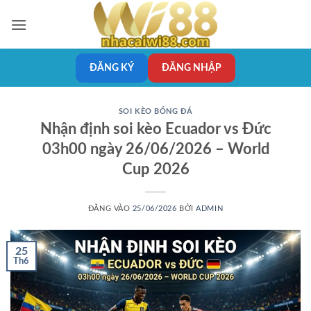
Bỏ
qua
nội
dung
ĐĂNG KÝ
ĐĂNG NHẬP
SOI KÈO BÓNG ĐÁ
Nhận định soi kèo Ecuador vs Đức
03h00 ngày 26/06/2026 – World
Cup 2026
ĐĂNG VÀO
25/06/2026
BỞI
ADMIN
25
Th6