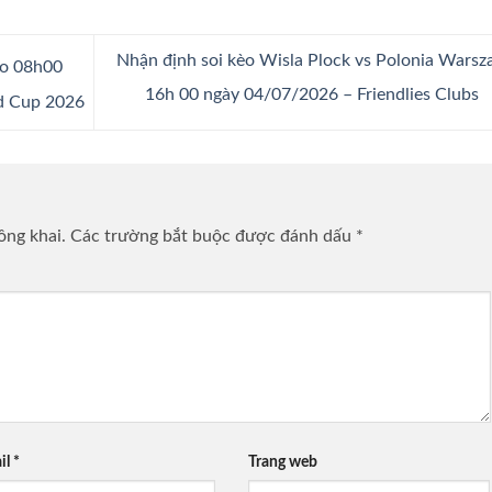
Nhận định soi kèo Wisla Plock vs Polonia Wars
co 08h00
16h 00 ngày 04/07/2026 – Friendlies Clubs
d Cup 2026
ông khai.
Các trường bắt buộc được đánh dấu
*
il
*
Trang web