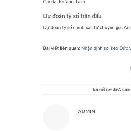
Garcia, Kofane, Lazo.
Dự đoán tỷ số trận đấu
Dự đoán tỷ số chính xác từ chuyên gia: Am
Bài viết liên quan:
Nhận định soi kèo Đức
Bài viết này được đăng
ADMIN