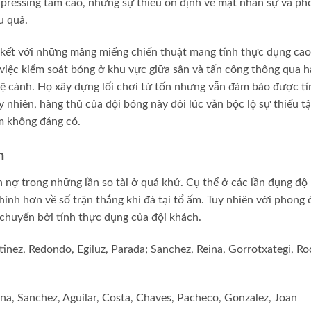
i pressing tầm cao, nhưng sự thiếu ổn định về mặt nhân sự và ph
u quả.
n kết với những mảng miếng chiến thuật mang tính thực dụng cao
việc kiểm soát bóng ở khu vực giữa sân và tấn công thông qua h
 vệ cánh. Họ xây dựng lối chơi từ tốn nhưng vẫn đảm bảo được tí
y nhiên, hàng thủ của đội bóng này đôi lúc vẫn bộc lộ sự thiếu t
m không đáng có.
n
 nợ trong những lần so tài ở quá khứ. Cụ thể ở các lần đụng độ
ỉnh hơn về số trận thắng khi đá tại tổ ấm. Tuy nhiên với phong 
y chuyển bởi tính thực dụng của đội khách.
nez, Redondo, Egiluz, Parada; Sanchez, Reina, Gorrotxategi, Ro
na, Sanchez, Aguilar, Costa, Chaves, Pacheco, Gonzalez, Joan