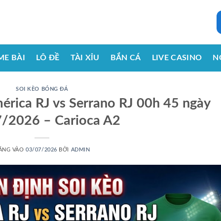
ME BÀI
LÔ ĐỀ
TÀI XỈU
BẮN CÁ
LIVE CASINO
N
SOI KÈO BÓNG ĐÁ
érica RJ vs Serrano RJ 00h 45 ngày
/2026 – Carioca A2
ĂNG VÀO
03/07/2026
BỞI
ADMIN