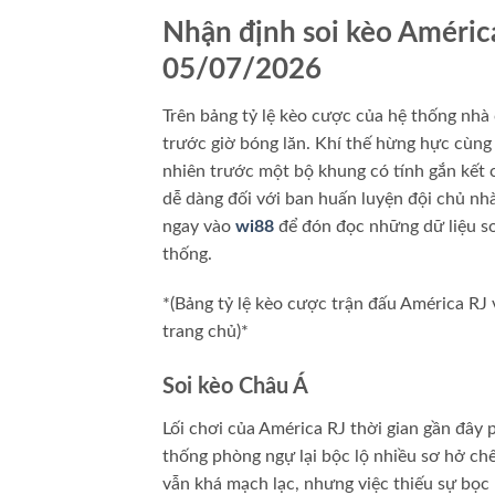
Nhận định soi kèo Améric
05/07/2026
Trên bảng tỷ lệ kèo cược của hệ thống nhà 
trước giờ bóng lăn. Khí thế hừng hực cùng
nhiên trước một bộ khung có tính gắn kết 
dễ dàng đối với ban huấn luyện đội chủ nhà
ngay vào
wi88
để đón đọc những dữ liệu so
thống.
*(Bảng tỷ lệ kèo cược trận đấu América RJ 
trang chủ)*
Soi kèo Châu Á
Lối chơi của América RJ thời gian gần đây
thống phòng ngự lại bộc lộ nhiều sơ hở chế
vẫn khá mạch lạc, nhưng việc thiếu sự bọc 