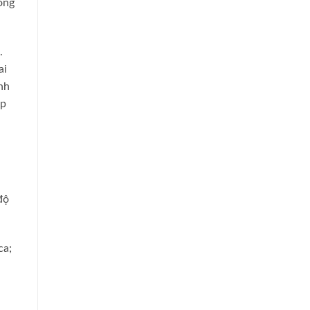
ong
.
ai
nh
ập
độ
ca;