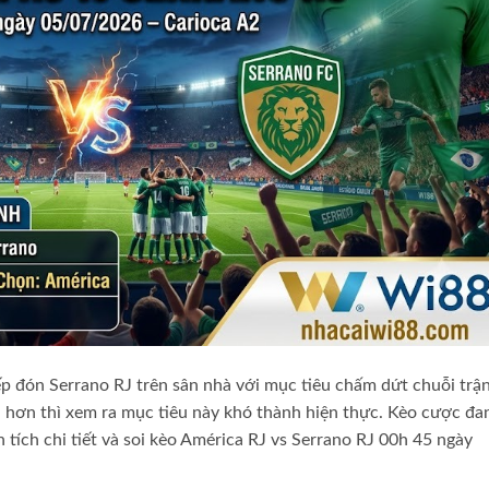
ếp đón Serrano RJ trên sân nhà với mục tiêu chấm dứt chuỗi trậ
 hơn thì xem ra mục tiêu này khó thành hiện thực. Kèo cược đa
 tích chi tiết và soi kèo América RJ vs Serrano RJ 00h 45 ngày