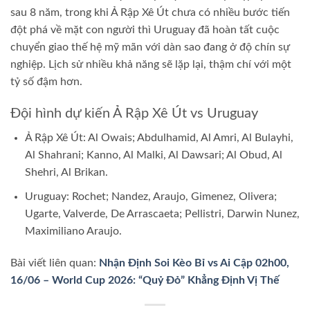
sau 8 năm, trong khi Ả Rập Xê Út chưa có nhiều bước tiến
đột phá về mặt con người thì Uruguay đã hoàn tất cuộc
chuyển giao thế hệ mỹ mãn với dàn sao đang ở độ chín sự
nghiệp. Lịch sử nhiều khả năng sẽ lặp lại, thậm chí với một
tỷ số đậm hơn.
Đội hình dự kiến Ả Rập Xê Út vs Uruguay
Ả Rập Xê Út: Al Owais; Abdulhamid, Al Amri, Al Bulayhi,
Al Shahrani; Kanno, Al Malki, Al Dawsari; Al Obud, Al
Shehri, Al Brikan.
Uruguay: Rochet; Nandez, Araujo, Gimenez, Olivera;
Ugarte, Valverde, De Arrascaeta; Pellistri, Darwin Nunez,
Maximiliano Araujo.
Bài viết liên quan:
Nhận Định Soi Kèo Bỉ vs Ai Cập 02h00,
16/06 – World Cup 2026: “Quỷ Đỏ” Khẳng Định Vị Thế