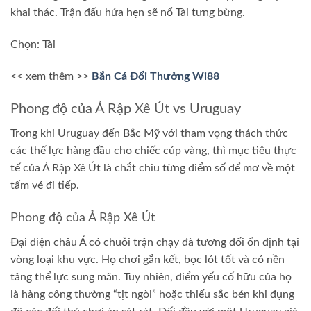
khai thác. Trận đấu hứa hẹn sẽ nổ Tài tưng bừng.
Chọn: Tài
<< xem thêm >>
Bắn Cá Đổi Thưởng Wi88
Phong độ của Ả Rập Xê Út vs Uruguay
Trong khi Uruguay đến Bắc Mỹ với tham vọng thách thức
các thế lực hàng đầu cho chiếc cúp vàng, thì mục tiêu thực
tế của Ả Rập Xê Út là chắt chiu từng điểm số để mơ về một
tấm vé đi tiếp.
Phong độ của Ả Rập Xê Út
Đại diện châu Á có chuỗi trận chạy đà tương đối ổn định tại
vòng loại khu vực. Họ chơi gắn kết, bọc lót tốt và có nền
tảng thể lực sung mãn. Tuy nhiên, điểm yếu cố hữu của họ
là hàng công thường “tịt ngòi” hoặc thiếu sắc bén khi đụng