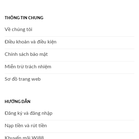
THÔNG TIN CHUNG
Về chúng tôi
Điều khoản và điều kiện
Chính sách bảo mật
Miễn trừ trách nhiệm
Sơ đồ trang web
HƯỚNG DẪN
Đăng ký và đăng nhập
Nạp tiền và rút tiền
Khuyến mãi Wi88