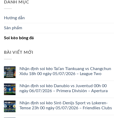
DANH MỤC
Hướng dẫn
Sản phẩm
Soi kèo bóng đá
BÀI VIẾT MỚI
Nhận định soi kèo Tai’an Tiankuang vs Changchun
Xidu 18h 00 ngày 05/07/2026 – League Two
Không
có
Nhận định soi kèo Danubio vs Juventud 00h 00
bình
luận
ngày 06/07/2026 – Primera División – Apertura
ở
Nhận
Không
định
có
Nhận định soi kèo Sint-Denijs Sport vs Lokeren-
soi
bình
kèo
luận
Temse 23h 00 ngày 05/07/2026 – Friendlies Clubs
Tai’an
ở
Tiankuang
Nhận
Không
vs
định
có