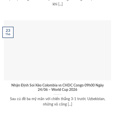
khi [...]
23
Th6
Nhận Định Soi Kèo Colombia vs CHDC Congo 09h00 Ngày
24/06 – World Cup 2026
Sau cú đề ba mỹ mãn với chiến thắng 3-1 trước Uzbekistan,
những vũ công [...]