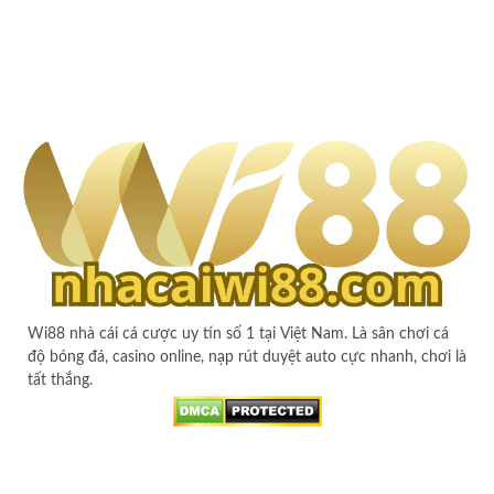
30/06/2026
vs
Nhận
Không
–
Paraguay
Định
có
Vòng
03h30
Soi
bình
Knock-
ngày
Kèo
luận
out
30/06/2026
Brazil
ở
World
–
vs
Nhận
Cup
World
Nhật
định
2026
Cup
Bản
soi
2026
00h00
kèo
Ngày
FBC
30/06/2026:
Melgar
Đẳng
vs
Cấp
UCV
Lên
Moquegua
Tiếng
01h
00
ngày
30/06/2026
–
Copa
De
La
Liga
Wi88 nhà cái cá cược uy tín số 1 tại Việt Nam. Là sân chơi cá
độ bóng đá, casino online, nạp rút duyệt auto cực nhanh, chơi là
tất thắng.