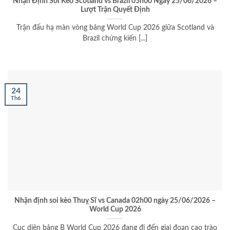
Nhận Định Soi Kèo Scotland vs Brazil 05h00 Ngày 25/06/2026 –
Lượt Trận Quyết Định
Trận đấu hạ màn vòng bảng World Cup 2026 giữa Scotland và
Brazil chứng kiến [...]
24
Th6
Nhận định soi kèo Thuỵ Sĩ vs Canada 02h00 ngày 25/06/2026 –
World Cup 2026
Cục diện bảng B World Cup 2026 đang đi đến giai đoạn cao trào